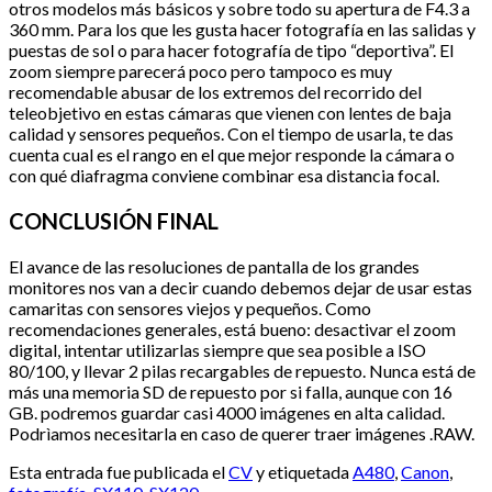
otros modelos más básicos y sobre todo su apertura de F4.3 a
360 mm. Para los que les gusta hacer fotografía en las salidas y
puestas de sol o para hacer fotografía de tipo “deportiva”. El
zoom siempre parecerá poco pero tampoco es muy
recomendable abusar de los extremos del recorrido del
teleobjetivo en estas cámaras que vienen con lentes de baja
calidad y sensores pequeños. Con el tiempo de usarla, te das
cuenta cual es el rango en el que mejor responde la cámara o
con qué diafragma conviene combinar esa distancia focal.
CONCLUSIÓN FINAL
El avance de las resoluciones de pantalla de los grandes
monitores nos van a decir cuando debemos dejar de usar estas
camaritas con sensores viejos y pequeños. Como
recomendaciones generales, está bueno: desactivar el zoom
digital, intentar utilizarlas siempre que sea posible a ISO
80/100, y llevar 2 pilas recargables de repuesto. Nunca está de
más una memoria SD de repuesto por si falla, aunque con 16
GB. podremos guardar casi 4000 imágenes en alta calidad.
Podrìamos necesitarla en caso de querer traer imágenes .RAW.
Esta entrada fue publicada el
CV
y etiquetada
A480
,
Canon
,