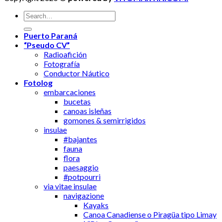
Puerto Paraná
“Pseudo CV”
Radioafición
Fotografía
Conductor Náutico
Fotolog
embarcaciones
bucetas
canoas isleñas
gomones & semirrigidos
insulae
#bajantes
fauna
flora
paesaggio
#potpourri
via vitae insulae
navigazione
Kayaks
Canoa Canadiense o Piragüa tipo Limay