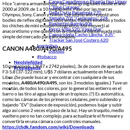
Canoa Canadiense o Piragüa tipo Limay
Hice “carrera armamentista” de cámaras digitales desde el año
| “Blue Curaçao”
2000 al 2009, de 1 a 10 megapixels. Pasé por las marcas
Della Ostia Patagonia 270
Olympus, Sony, Canon y Nikon. Ese último año reventé unos
Yamaha 701 “Galápagos” 224
bodies de reflex digitales, unos lentes, flashes externos y todos
Pagliettini Bambi 406
los chiches de mini estudio fotográfico. Me convertí al
Perez-Villa 520 “Fiera Due”
anacoretismo y me quedé con la compacta digital usada más
Canoa Isleña Cacho Lancha “635”
simple del mercado para aficionados.
Tracker San José Costero 620
hominibus
CANON A480/A490/A495
populus
#tobacco
NeoIsleñidad
10 megapixels, (3647 x 2742 pixeles), 3x de zoom de apertura
Propaganda
F3-5.8 (37-122 mm), U$S 7 dólares actualmente en Mercado
Libre. (Se puede buscar y encontrar con cualquiera de sus
-
modelos,
A480/A490/A495
, son los 3 modelos iguales.) Tuve un
montón, de todos los colores, por lo general las entierro en el
-
barro o las tiro al agua luego de un tropiezo. (?) Es automática,
como las cámaras de los primeros celulares, pero subiendo y
bajando “EV” (balance de exposición), podemos bajar y subir
algo así como 2 veces el paso de la luz. Hay un truquito, medio
vueltero pero no tan complejo, para actualizarle el firmware y
convertirla en una cámara con controles manuales.
https://chdk.fandom.com/wiki/Downloads