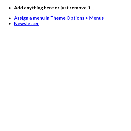
Saltar
Add anything here or just remove it...
al
Assign a menu in Theme Options > Menus
contenido
Newsletter