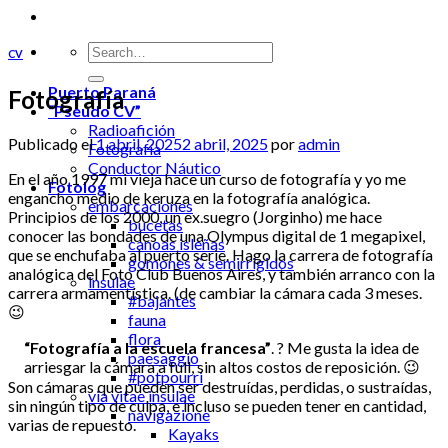
CV
Puerto Paraná
Fotografía
“Pseudo CV”
Radioafición
Publicado el
1 abril, 2025
2 abril, 2025
por
admin
Fotografía
Conductor Náutico
En el año 1997 mi vieja hace un curso de fotografía y yo me
Fotolog
engancho medio de keruza en la fotografía analógica.
embarcaciones
Principios de los 2000, un ex.suegro (Jorginho) me hace
bucetas
conocer las bondades de una Olympus digital de 1 megapixel,
canoas isleñas
que se enchufaba al puerto serie. Hago la carrera de fotografía
gomones & semirrigidos
analógica del Foto Club Buenos Aires, y también arranco con la
insulae
carrera armamentística. (de cambiar la cámara cada 3 meses.
#bajantes
😉
fauna
flora
“Fotografía a la escuela francesa”
. ? Me gusta la idea de
paesaggio
arriesgar la cámara a full, sin altos costos de reposición. 😉
#potpourri
Son cámaras que pueden ser destruídas, perdidas, o sustraídas,
via vitae insulae
sin ningún tipo de culpa, e incluso se pueden tener en cantidad,
navigazione
varias de repuesto.
Kayaks