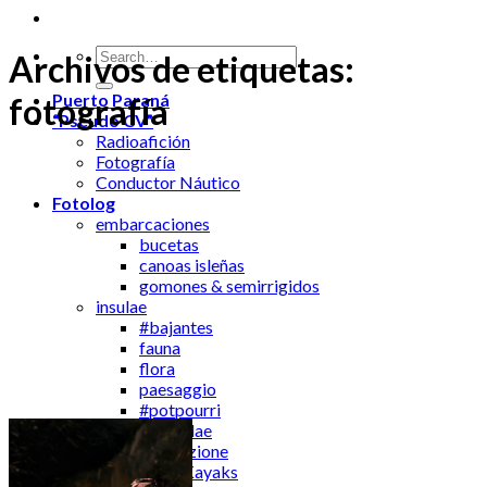
Archivos de etiquetas:
Puerto Paraná
fotografía
“Pseudo CV”
Radioafición
Fotografía
Conductor Náutico
Fotolog
embarcaciones
bucetas
canoas isleñas
gomones & semirrigidos
insulae
#bajantes
fauna
flora
paesaggio
#potpourri
via vitae insulae
navigazione
Kayaks