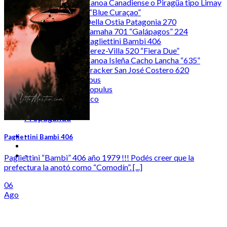
Canoa Canadiense o Piragüa tipo Limay
| “Blue Curaçao”
Della Ostia Patagonia 270
Yamaha 701 “Galápagos” 224
Pagliettini Bambi 406
Perez-Villa 520 “Fiera Due”
Canoa Isleña Cacho Lancha “635”
Tracker San José Costero 620
hominibus
populus
#tobacco
NeoIsleñidad
Propaganda
-
Pagliettini Bambi 406
-
Pagliettini “Bambi” 406 año 1979 !!! Podés creer que la
prefectura la anotó como “Comodín”. [...]
06
Ago