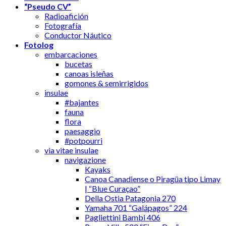
“Pseudo CV”
Radioafición
Fotografía
Conductor Náutico
Fotolog
embarcaciones
bucetas
canoas isleñas
gomones & semirrigidos
insulae
#bajantes
fauna
flora
paesaggio
#potpourri
via vitae insulae
navigazione
Kayaks
Canoa Canadiense o Piragüa tipo Limay
| “Blue Curaçao”
Della Ostia Patagonia 270
Yamaha 701 “Galápagos” 224
Pagliettini Bambi 406