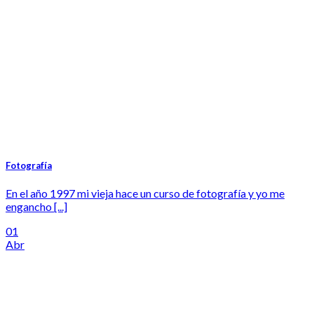
Fotografía
En el año 1997 mi vieja hace un curso de fotografía y yo me
engancho [...]
01
Abr