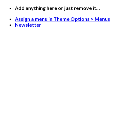
Saltar
Add anything here or just remove it...
al
Assign a menu in Theme Options > Menus
contenido
Newsletter