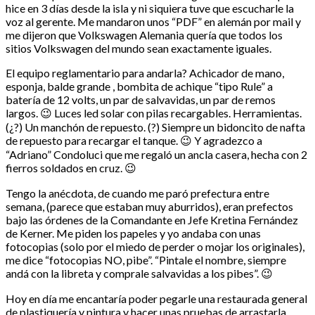
hice en 3 días desde la isla y ni siquiera tuve que escucharle la
voz al gerente. Me mandaron unos “PDF” en alemán por mail y
me dijeron que Volkswagen Alemania quería que todos los
sitios Volkswagen del mundo sean exactamente iguales.
El equipo reglamentario para andarla? Achicador de mano,
esponja, balde grande , bombita de achique “tipo Rule” a
batería de 12 volts, un par de salvavidas, un par de remos
largos. 😉 Luces led solar con pilas recargables. Herramientas.
(¿?) Un manchón de repuesto. (?) Siempre un bidoncito de nafta
de repuesto para recargar el tanque. 😉 Y agradezco a
“Adriano” Condoluci que me regaló un ancla casera, hecha con 2
fierros soldados en cruz. 😉
Tengo la anécdota, de cuando me paró prefectura entre
semana, (parece que estaban muy aburridos), eran prefectos
bajo las órdenes de la Comandante en Jefe Kretina Fernández
de Kerner. Me piden los papeles y yo andaba con unas
fotocopias (solo por el miedo de perder o mojar los originales),
me dice “fotocopias NO, pibe”. “Pintale el nombre, siempre
andá con la libreta y comprale salvavidas a los pibes”. 😉
Hoy en día me encantaría poder pegarle una restaurada general
de plastiquería y pintura y hacer unas pruebas de arrastarla