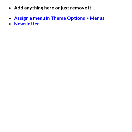
Saltar
Add anything here or just remove it...
al
Assign a menu in Theme Options > Menus
contenido
Newsletter