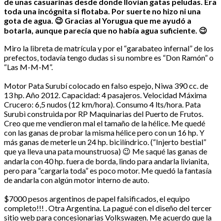
de unas casuarinas desde donde llovían gatas peludas. Era
toda una incógnita si flotaba. Por suerte no hizo ni una
gota de agua. 😉 Gracias al Yorugua que me ayudó a
botarla, aunque parecía que no había agua suficiente. 😉
Miro la libreta de matrícula y por el “garabateo infernal” de los
prefectos, todavía tengo dudas si su nombre es “Don Ramón” o
“Las M-M-M”.
Motor Pata Surubí colocado en falso espejo, Niwa 390 cc. de
13 hp. Año 2012. Capacidad: 4 pasajeros. Velocidad Máxima
Crucero: 6,5 nudos (12 km/hora). Consumo 4 lts/hora. Pata
Surubì construìda por RP Maquinarias del Puerto de Frutos.
Creo que me vendieron mal el tamaño de la hélice. Me quedé
con las ganas de probar la misma hélice pero con un 16 hp. Y
más ganas de meterle un 24 hp. bicilíndrico. (“Injerto bestial”
que ya lleva una pata mounstruosa) 😉 Me saqué las ganas de
andarla con 40 hp. fuera de borda, lindo para andarla livianita,
pero para “cargarla toda” es poco motor. Me quedó la fantasía
de andarla con algún motor interno de auto.
$7000 pesos argentinos de papel falsificados, el equipo
completo!!! . Otra Argentina. La pagué con el diseño del tercer
sitio web para concesionarias Volkswagen. Me acuerdo que la