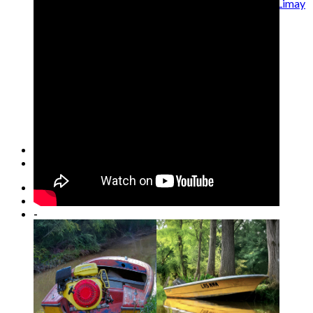
Canoa Canadiense o Piragüa tipo Limay
| “Blue Curaçao”
Della Ostia Patagonia 270
Yamaha 701 “Galápagos” 224
Pagliettini Bambi 406
Perez-Villa 520 “Fiera Due”
Canoa Isleña Cacho Lancha “635”
Tracker San José Costero 620
hominibus
populus
#tobacco
NeoIsleñidad
Propaganda
-
-