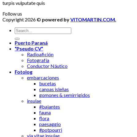
turpis vulputate quis
Follow us
Copyright 2026 ©
powered by
VITOMARTIN.COM.
Puerto Paraná
“Pseudo CV”
Radioafición
Fotografía
Conductor Náutico
Fotolog
embarcaciones
bucetas
canoas isleñas
gomones & semirrigidos
insulae
#bajantes
fauna
flora
paesaggio
#potpourri
via vitae insulae