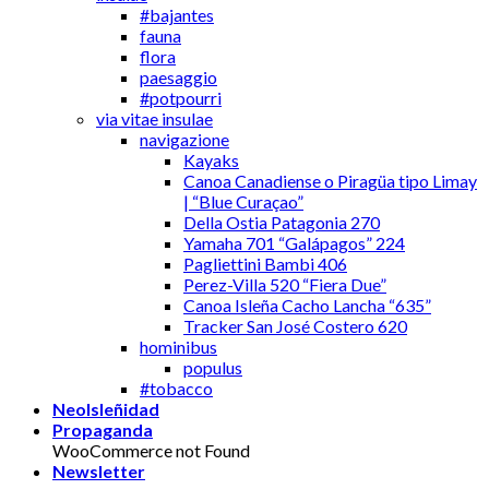
#bajantes
fauna
flora
paesaggio
#potpourri
via vitae insulae
navigazione
Kayaks
Canoa Canadiense o Piragüa tipo Limay
| “Blue Curaçao”
Della Ostia Patagonia 270
Yamaha 701 “Galápagos” 224
Pagliettini Bambi 406
Perez-Villa 520 “Fiera Due”
Canoa Isleña Cacho Lancha “635”
Tracker San José Costero 620
hominibus
populus
#tobacco
NeoIsleñidad
Propaganda
WooCommerce not Found
Newsletter