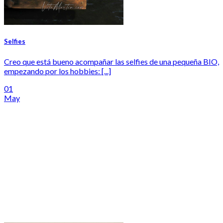
Selfies
Creo que está bueno acompañar las selfies de una pequeña BIO,
empezando por los hobbies: [...]
01
May