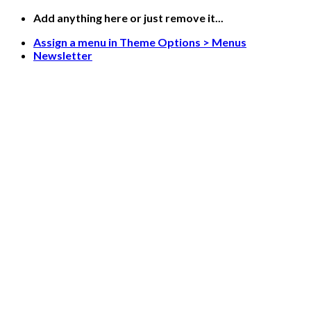
Saltar
Add anything here or just remove it...
al
Assign a menu in Theme Options > Menus
contenido
Newsletter