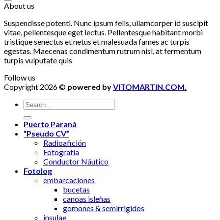
About us
Suspendisse potenti. Nunc ipsum felis, ullamcorper id suscipit
vitae, pellentesque eget lectus. Pellentesque habitant morbi
tristique senectus et netus et malesuada fames ac turpis
egestas. Maecenas condimentum rutrum nisl, at fermentum
turpis vulputate quis
Follow us
Copyright 2026 ©
powered by
VITOMARTIN.COM.
Puerto Paraná
“Pseudo CV”
Radioafición
Fotografía
Conductor Náutico
Fotolog
embarcaciones
bucetas
canoas isleñas
gomones & semirrigidos
insulae