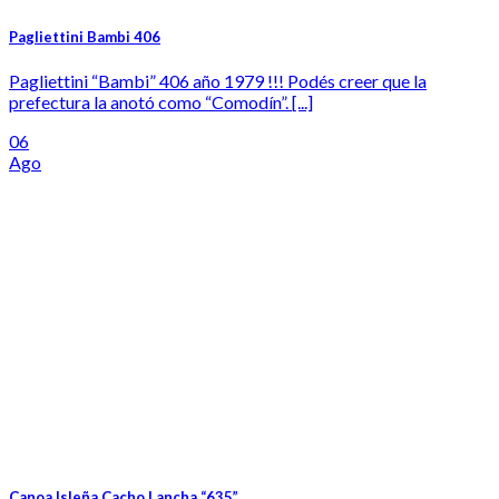
Pagliettini Bambi 406
Pagliettini “Bambi” 406 año 1979 !!! Podés creer que la
prefectura la anotó como “Comodín”. [...]
06
Ago
Canoa Isleña Cacho Lancha “635”