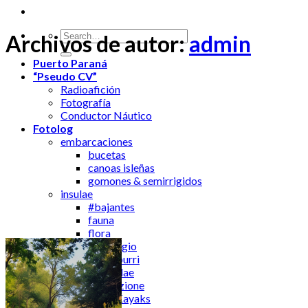
Archivos de autor:
admin
Puerto Paraná
“Pseudo CV”
Radioafición
Fotografía
Conductor Náutico
Fotolog
embarcaciones
bucetas
canoas isleñas
gomones & semirrigidos
insulae
#bajantes
fauna
flora
paesaggio
#potpourri
via vitae insulae
navigazione
Kayaks