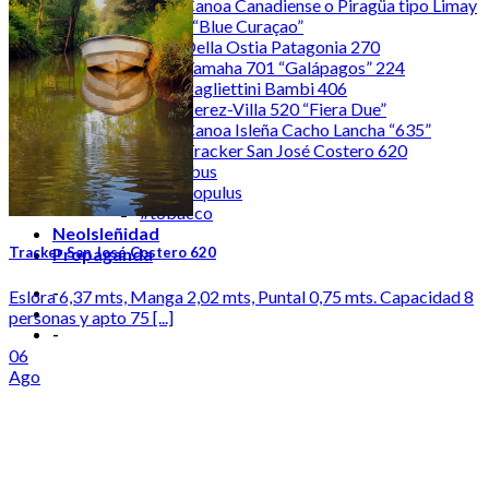
Canoa Canadiense o Piragüa tipo Limay
| “Blue Curaçao”
Della Ostia Patagonia 270
Yamaha 701 “Galápagos” 224
Pagliettini Bambi 406
Perez-Villa 520 “Fiera Due”
Canoa Isleña Cacho Lancha “635”
Tracker San José Costero 620
hominibus
populus
#tobacco
NeoIsleñidad
Tracker San José Costero 620
Propaganda
-
Eslora 6,37 mts, Manga 2,02 mts, Puntal 0,75 mts. Capacidad 8
personas y apto 75 [...]
-
06
Ago