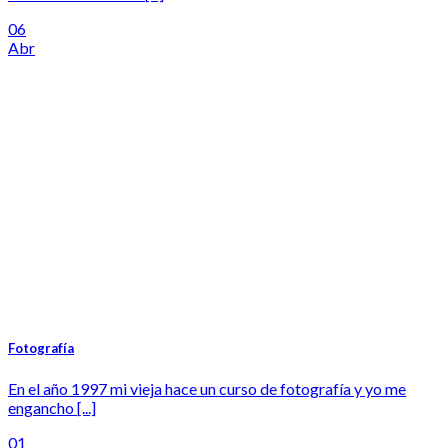
06
Abr
Fotografía
En el año 1997 mi vieja hace un curso de fotografía y yo me
engancho [...]
01