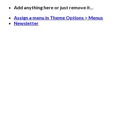
Saltar
Add anything here or just remove it...
al
Assign a menu in Theme Options > Menus
contenido
Newsletter