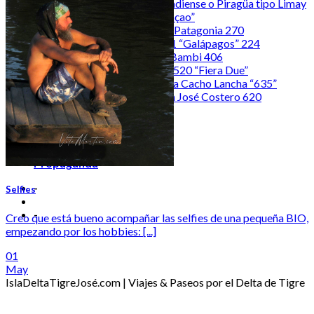
Canoa Canadiense o Piragüa tipo Limay
| “Blue Curaçao”
Della Ostia Patagonia 270
Yamaha 701 “Galápagos” 224
Pagliettini Bambi 406
Perez-Villa 520 “Fiera Due”
Canoa Isleña Cacho Lancha “635”
Tracker San José Costero 620
hominibus
populus
#tobacco
NeoIsleñidad
Propaganda
-
Selfies
-
Creo que está bueno acompañar las selfies de una pequeña BIO,
empezando por los hobbies: [...]
01
May
IslaDeltaTigreJosé.com | Viajes & Paseos por el Delta de Tigre