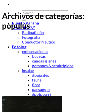
Archivos de categorías:
Puerto Paraná
populus
“Pseudo CV”
Radioafición
Fotografía
Conductor Náutico
Fotolog
embarcaciones
bucetas
canoas isleñas
gomones & semirrigidos
insulae
#bajantes
fauna
flora
paesaggio
#potpourri
via vitae insulae
navigazione
Kayaks