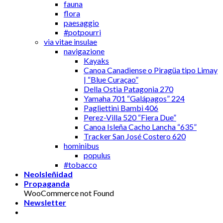
fauna
flora
paesaggio
#potpourri
via vitae insulae
navigazione
Kayaks
Canoa Canadiense o Piragüa tipo Limay
| “Blue Curaçao”
Della Ostia Patagonia 270
Yamaha 701 “Galápagos” 224
Pagliettini Bambi 406
Perez-Villa 520 “Fiera Due”
Canoa Isleña Cacho Lancha “635”
Tracker San José Costero 620
hominibus
populus
#tobacco
NeoIsleñidad
Propaganda
WooCommerce not Found
Newsletter