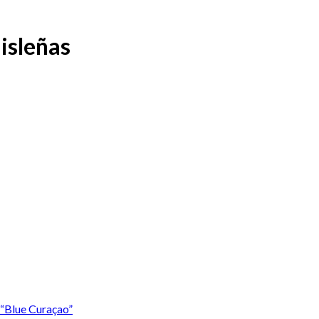
isleñas
 “Blue Curaçao”