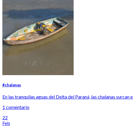
#chalanas
En las tranquilas aguas del Delta del Paraná, las chalanas surcan el 
1 comentario
22
Feb