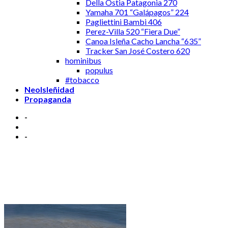
Della Ostia Patagonia 270
Yamaha 701 “Galápagos” 224
Pagliettini Bambi 406
Perez-Villa 520 “Fiera Due”
Canoa Isleña Cacho Lancha “635”
Tracker San José Costero 620
hominibus
populus
#tobacco
NeoIsleñidad
Propaganda
-
-