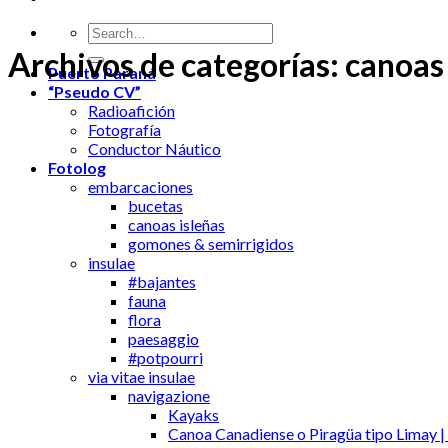
Archivos de categorías:
canoas 
Puerto Paraná
“Pseudo CV”
Radioafición
Fotografía
Conductor Náutico
Fotolog
embarcaciones
bucetas
canoas isleñas
gomones & semirrigidos
insulae
#bajantes
fauna
flora
paesaggio
#potpourri
via vitae insulae
navigazione
Kayaks
Canoa Canadiense o Piragüa tipo Limay |