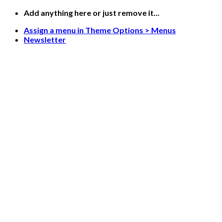
Saltar
Add anything here or just remove it...
al
Assign a menu in Theme Options > Menus
contenido
Newsletter