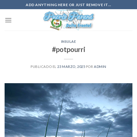
Saltar
ADD ANYTHING HERE OR JUST REMOVE IT...
al
contenido
INSULAE
#potpourri
PUBLICADO EL
23 MARZO, 2025
POR
ADMIN