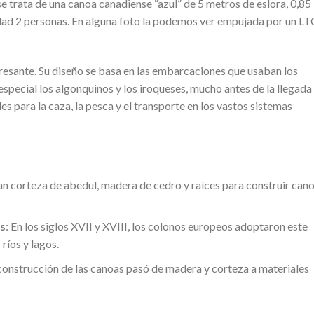
e trata de una canoa canadiense “azul” de 5 metros de eslora, 0,85
dad 2 personas. En alguna foto la podemos ver empujada por un LT
eresante. Su diseño se basa en las embarcaciones que usaban los
special los algonquinos y los iroqueses, mucho antes de la llegada
s para la caza, la pesca y el transporte en los vastos sistemas
an corteza de abedul, madera de cedro y raíces para construir can
es
: En los siglos XVII y XVIII, los colonos europeos adoptaron este
ríos y lagos.
a construcción de las canoas pasó de madera y corteza a materiales