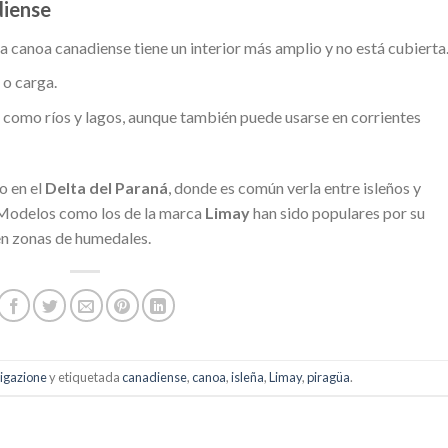
diense
 la canoa canadiense tiene un interior más amplio y no está cubierta
 o carga.
as como ríos y lagos, aunque también puede usarse en corrientes
o en el
Delta del Paraná
, donde es común verla entre isleños y
. Modelos como los de la marca
Limay
han sido populares por su
 en zonas de humedales.
igazione
y etiquetada
canadiense
,
canoa
,
isleña
,
Limay
,
piragüa
.