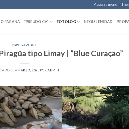
Assign a menu in Th
TO PARANÁ
“PSEUDO CV”
FOTOLOG
NEOISLEÑIDAD
PROP
NAVIGAZIONE
iragüa tipo Limay | “Blue Curaçao”
ICADO EL
4 MARZO, 2025
POR
ADMIN