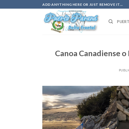
Saltar
ADD ANYTHING HERE OR JUST REMOVE IT...
al
contenido
PUER
Canoa Canadiense o P
PUBL