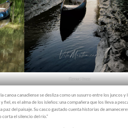
Canoa Limay
, la canoa canadiense se desliza como un susurro entre los juncos y 
y fiel, es el alma de los isleños: una compañera que los lleva a pesca
la paz del paisaje. Su casco gastado cuenta historias de amanecere
orta el silencio del río.”