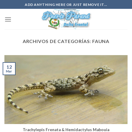
Saltar
ADD ANYTHING HERE OR JUST REMOVE IT...
al
contenido
ARCHIVOS DE CATEGORÍAS:
FAUNA
12
Mar
Trachylepis Frenata & Hemidactylus Mabouia