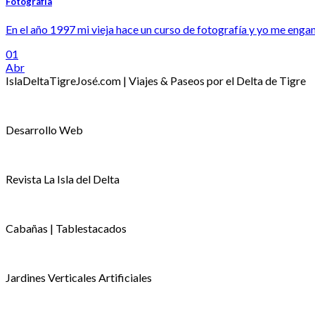
Fotografía
En el año 1997 mi vieja hace un curso de fotografía y yo me enganc
01
Abr
IslaDeltaTigreJosé.com | Viajes & Paseos por el Delta de Tigre
Desarrollo Web
Revista La Isla del Delta
Cabañas | Tablestacados
Jardines Verticales Artificiales