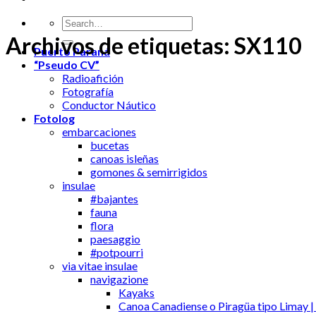
Archivos de etiquetas:
SX110
Puerto Paraná
“Pseudo CV”
Radioafición
Fotografía
Conductor Náutico
Fotolog
embarcaciones
bucetas
canoas isleñas
gomones & semirrigidos
insulae
#bajantes
fauna
flora
paesaggio
#potpourri
via vitae insulae
navigazione
Kayaks
Canoa Canadiense o Piragüa tipo Limay |