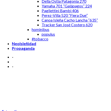
Della Ostia Patagonia 270
Yamaha 701 “Galápagos” 224
Pagliettini Bambi 406
Perez-Villa 520 “Fiera Due”
Canoa Isleña Cacho Lancha “635”
Tracker San José Costero 620
hominibus
populus
#tobacco
NeoIsleñidad
Propaganda
-
-