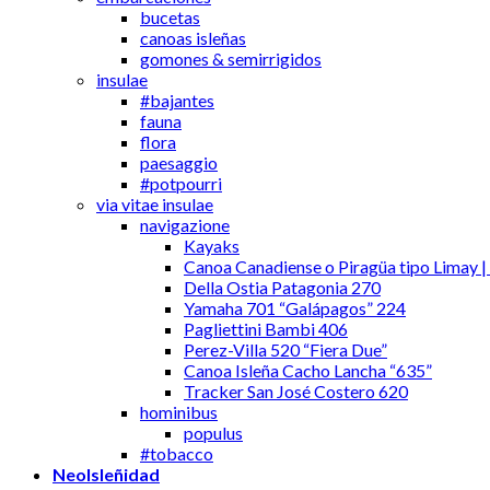
bucetas
canoas isleñas
gomones & semirrigidos
insulae
#bajantes
fauna
flora
paesaggio
#potpourri
via vitae insulae
navigazione
Kayaks
Canoa Canadiense o Piragüa tipo Limay |
Della Ostia Patagonia 270
Yamaha 701 “Galápagos” 224
Pagliettini Bambi 406
Perez-Villa 520 “Fiera Due”
Canoa Isleña Cacho Lancha “635”
Tracker San José Costero 620
hominibus
populus
#tobacco
NeoIsleñidad