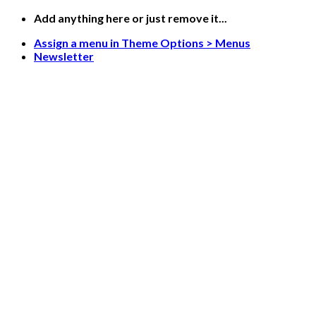
Saltar
Add anything here or just remove it...
al
Assign a menu in Theme Options > Menus
contenido
Newsletter