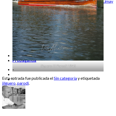
Canoa Canadiense o Piragüa tipo Limay
| “Blue Curaçao”
Della Ostia Patagonia 270
Yamaha 701 “Galápagos” 224
Pagliettini Bambi 406
Perez-Villa 520 “Fiera Due”
Canoa Isleña Cacho Lancha “635”
Tracker San José Costero 620
hominibus
populus
#tobacco
NeoIsleñidad
Propaganda
Jilguero III Parodi 1945
-
Esta entrada fue publicada el
Sin categoría
y etiquetada
-
jilguero
,
parodi
.