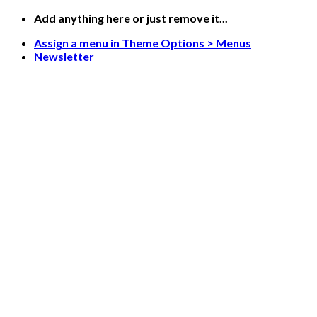
Saltar
Add anything here or just remove it...
al
Assign a menu in Theme Options > Menus
contenido
Newsletter