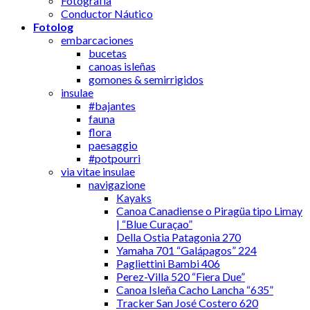
Fotografía
Conductor Náutico
Fotolog
embarcaciones
bucetas
canoas isleñas
gomones & semirrigidos
insulae
#bajantes
fauna
flora
paesaggio
#potpourri
via vitae insulae
navigazione
Kayaks
Canoa Canadiense o Piragüa tipo Limay
| “Blue Curaçao”
Della Ostia Patagonia 270
Yamaha 701 “Galápagos” 224
Pagliettini Bambi 406
Perez-Villa 520 “Fiera Due”
Canoa Isleña Cacho Lancha “635”
Tracker San José Costero 620