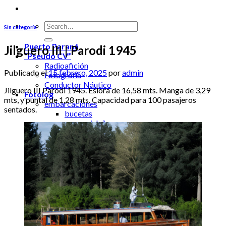
Sin categoría
Puerto Paraná
Jilguero III | Parodi 1945
“Pseudo CV”
Radioafición
Publicado el
15 febrero, 2025
por
admin
Fotografía
Conductor Náutico
Jilguero III Parodi 1945. Eslora de 16,58 mts. Manga de 3,29
Fotolog
mts, y puntal de 1,28 mts. Capacidad para 100 pasajeros
embarcaciones
sentados.
bucetas
canoas isleñas
gomones & semirrigidos
insulae
#bajantes
fauna
flora
paesaggio
#potpourri
via vitae insulae
navigazione
Kayaks