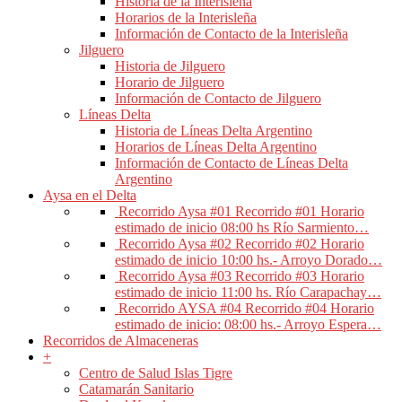
Historia de la Interisleña
Horarios de la Interisleña
Información de Contacto de la Interisleña
Jilguero
Historia de Jilguero
Horario de Jilguero
Información de Contacto de Jilguero
Líneas Delta
Historia de Líneas Delta Argentino
Horarios de Líneas Delta Argentino
Información de Contacto de Líneas Delta
Argentino
Aysa en el Delta
Recorrido Aysa #01
Recorrido #01 Horario
estimado de inicio 08:00 hs Río Sarmiento…
Recorrido Aysa #02
Recorrido #02 Horario
estimado de inicio 10:00 hs.- Arroyo Dorado…
Recorrido Aysa #03
Recorrido #03 Horario
estimado de inicio 11:00 hs. Río Carapachay…
Recorrido AYSA #04
Recorrido #04 Horario
estimado de inicio: 08:00 hs.- Arroyo Espera…
Recorridos de Almaceneras
+
Centro de Salud Islas Tigre
Catamarán Sanitario