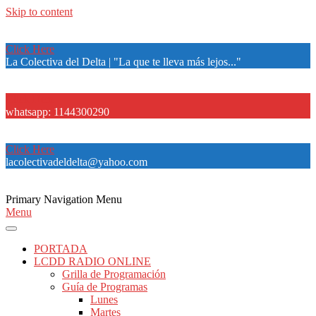
Skip to content
Click Here
La Colectiva del Delta | "La que te lleva más lejos..."
Click Here
whatsapp: 1144300290
Click Here
lacolectivadeldelta@yahoo.com
Primary Navigation Menu
Menu
PORTADA
LCDD RADIO ONLINE
Grilla de Programación
Guía de Programas
Lunes
Martes