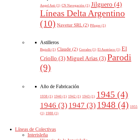
Jilguero
(4)
Angel Asti
(1)
CN Navegación
(1)
Líneas Delta Argentino
(10)
Navetur SRL
(2)
Pfluger
(1)
Astilleros
El
Claude
(2)
Bigiolli
(1)
Corrales
(1)
El Austríaco
(1)
Parodi
Criollo
(3)
Miguel Arias
(3)
(9)
Año de Fabricación
1945
(4)
1938
(1)
1940
(1)
1942
(1)
1943
(1)
1948
(4)
1946
(3)
1947
(3)
1955
(1)
1988
(1)
Líneas de Colectivas
Interisleña