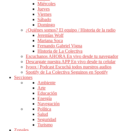
Miércoles
Jueves
Viernes
Sábado
Domingo
¿Quiénes somos?
El equipo / Historia de la radio
Jeremías Wolf
Mariana Soca
Fernando Gabriel Vigna
Historia de La Colectiva
Escuchanos AHORA
En vivo desde tu navegador
Descargate nuestra APP
En vivo desde tu celular
Ivoox | Podcast
Escuchá todos nuestros audios
Spotify de La Colectiva
Seguinos en Spotify
Secciones
Ambiente
Arte
Educación
Energía
Navegación
Política
Salud
Seguridad
Turismo
Zonales