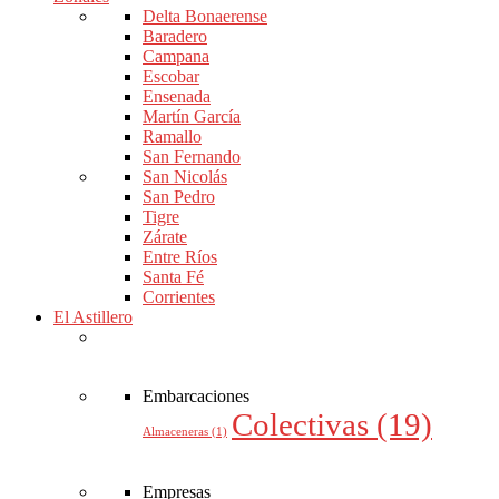
Delta Bonaerense
Baradero
Campana
Escobar
Ensenada
Martín García
Ramallo
San Fernando
San Nicolás
San Pedro
Tigre
Zárate
Entre Ríos
Santa Fé
Corrientes
El Astillero
Embarcaciones
Colectivas
(19)
Almaceneras
(1)
Empresas