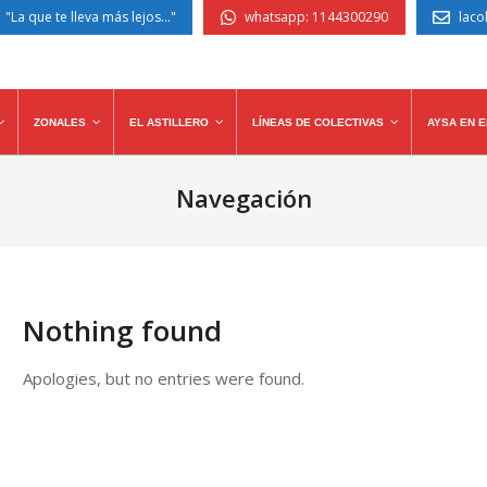
 "La que te lleva más lejos..."
whatsapp: 1144300290
laco
ZONALES
EL ASTILLERO
LÍNEAS DE COLECTIVAS
AYSA EN E
Navegación
Nothing found
Apologies, but no entries were found.