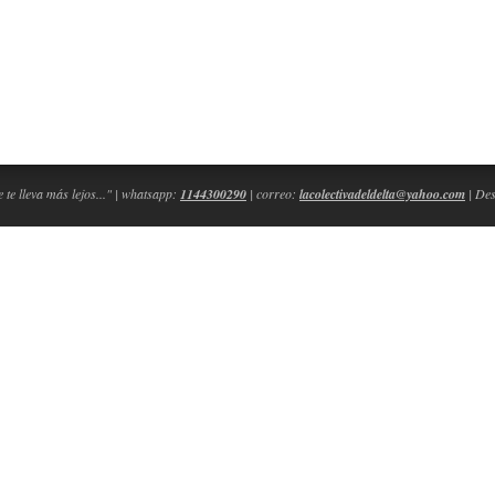
 te lleva más lejos..." | whatsapp:
1144300290
| correo:
lacolectivadeldelta@yahoo.com
| Des