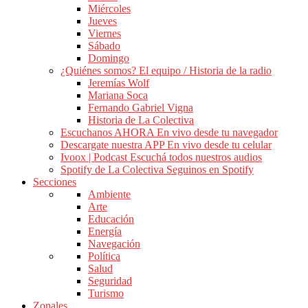
Miércoles
Jueves
Viernes
Sábado
Domingo
¿Quiénes somos?
El equipo / Historia de la radio
Jeremías Wolf
Mariana Soca
Fernando Gabriel Vigna
Historia de La Colectiva
Escuchanos AHORA
En vivo desde tu navegador
Descargate nuestra APP
En vivo desde tu celular
Ivoox | Podcast
Escuchá todos nuestros audios
Spotify de La Colectiva
Seguinos en Spotify
Secciones
Ambiente
Arte
Educación
Energía
Navegación
Política
Salud
Seguridad
Turismo
Zonales