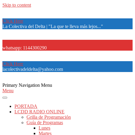
Skip to content
Click Here
La Colectiva del Delta | "La que te lleva más lejos..."
Click Here
whatsapp: 1144300290
Click Here
lacolectivadeldelta@yahoo.com
Primary Navigation Menu
Menu
PORTADA
LCDD RADIO ONLINE
Grilla de Programación
Guía de Programas
Lunes
Martes