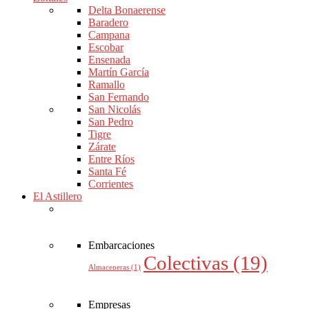
Delta Bonaerense
Baradero
Campana
Escobar
Ensenada
Martín García
Ramallo
San Fernando
San Nicolás
San Pedro
Tigre
Zárate
Entre Ríos
Santa Fé
Corrientes
El Astillero
Embarcaciones
Colectivas
(19)
Almaceneras
(1)
Empresas