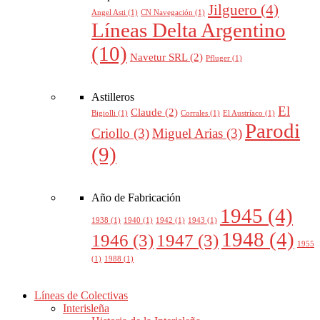
Jilguero
(4)
Angel Asti
(1)
CN Navegación
(1)
Líneas Delta Argentino
(10)
Navetur SRL
(2)
Pfluger
(1)
Astilleros
El
Claude
(2)
Bigiolli
(1)
Corrales
(1)
El Austríaco
(1)
Parodi
Criollo
(3)
Miguel Arias
(3)
(9)
Año de Fabricación
1945
(4)
1938
(1)
1940
(1)
1942
(1)
1943
(1)
1948
(4)
1946
(3)
1947
(3)
1955
(1)
1988
(1)
Líneas de Colectivas
Interisleña