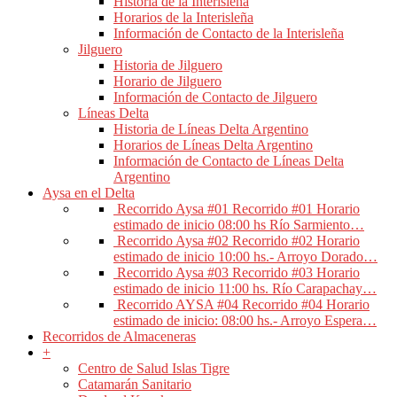
Historia de la Interisleña
Horarios de la Interisleña
Información de Contacto de la Interisleña
Jilguero
Historia de Jilguero
Horario de Jilguero
Información de Contacto de Jilguero
Líneas Delta
Historia de Líneas Delta Argentino
Horarios de Líneas Delta Argentino
Información de Contacto de Líneas Delta
Argentino
Aysa en el Delta
Recorrido Aysa #01
Recorrido #01 Horario
estimado de inicio 08:00 hs Río Sarmiento…
Recorrido Aysa #02
Recorrido #02 Horario
estimado de inicio 10:00 hs.- Arroyo Dorado…
Recorrido Aysa #03
Recorrido #03 Horario
estimado de inicio 11:00 hs. Río Carapachay…
Recorrido AYSA #04
Recorrido #04 Horario
estimado de inicio: 08:00 hs.- Arroyo Espera…
Recorridos de Almaceneras
+
Centro de Salud Islas Tigre
Catamarán Sanitario