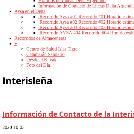
Horarios de Líneas Delta Argentino
Información de Contacto de Líneas Delta Argenti
Aysa en el Delta
Recorrido Aysa #01
Recorrido #01 Horario estim
Recorrido Aysa #02
Recorrido #02 Horario estim
Recorrido Aysa #03
Recorrido #03 Horario estim
Recorrido AYSA #04
Recorrido #04 Horario esti
Recorridos de Almaceneras
+
Centro de Salud Islas Tigre
Catamarán Sanitario
Desde el Kayak
Foto del Día
Interisleña
Información de Contacto de la Interi
2020-10-03