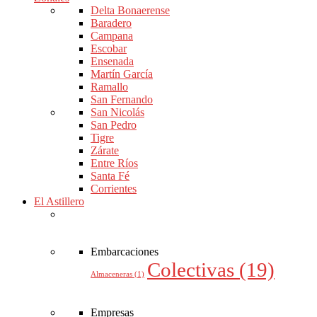
Delta Bonaerense
Baradero
Campana
Escobar
Ensenada
Martín García
Ramallo
San Fernando
San Nicolás
San Pedro
Tigre
Zárate
Entre Ríos
Santa Fé
Corrientes
El Astillero
Embarcaciones
Colectivas
(19)
Almaceneras
(1)
Empresas