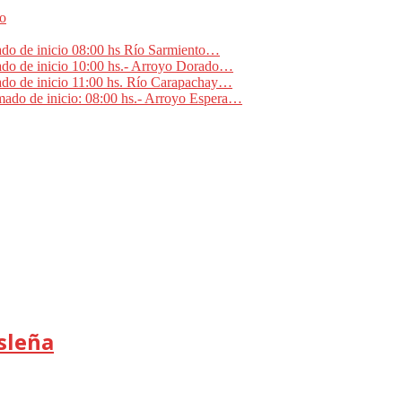
no
ado de inicio 08:00 hs Río Sarmiento…
ado de inicio 10:00 hs.- Arroyo Dorado…
ado de inicio 11:00 hs. Río Carapachay…
mado de inicio: 08:00 hs.- Arroyo Espera…
sleña