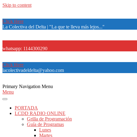
Skip to content
Click Here
La Colectiva del Delta | "La que te lleva más lejos..."
Click Here
whatsapp: 1144300290
Click Here
lacolectivadeldelta@yahoo.com
Primary Navigation Menu
Menu
PORTADA
LCDD RADIO ONLINE
Grilla de Programación
Guía de Programas
Lunes
Martes