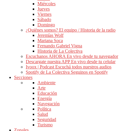
Miércoles
Jueves
Viernes
Sábado
Domingo
¿Quiénes somos?
El equipo / Historia de la radio
Jeremías Wolf
Mariana Soca
Fernando Gabriel Vigna
Historia de La Colectiva
Escuchanos AHORA
En vivo desde tu navegador
Descargate nuestra APP
En vivo desde tu celular
Ivoox | Podcast
Escuchá todos nuestros audios
Spotify de La Colectiva
Seguinos en Spotify
Secciones
Ambiente
Arte
Educación
Energía
Navegación
Política
Salud
Seguridad
Turismo
Zonales