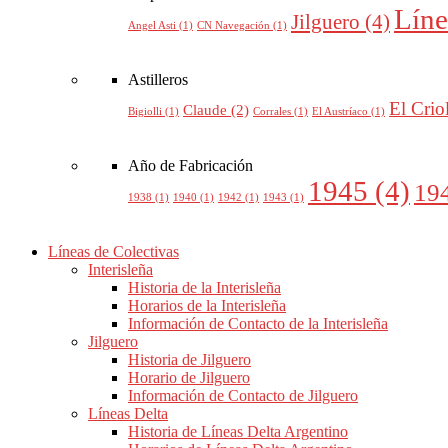
Líne
Jilguero
(4)
Angel Asti
(1)
CN Navegación
(1)
Astilleros
El Crio
Claude
(2)
Bigiolli
(1)
Corrales
(1)
El Austríaco
(1)
Año de Fabricación
1945
(4)
19
1938
(1)
1940
(1)
1942
(1)
1943
(1)
Líneas de Colectivas
Interisleña
Historia de la Interisleña
Horarios de la Interisleña
Información de Contacto de la Interisleña
Jilguero
Historia de Jilguero
Horario de Jilguero
Información de Contacto de Jilguero
Líneas Delta
Historia de Líneas Delta Argentino