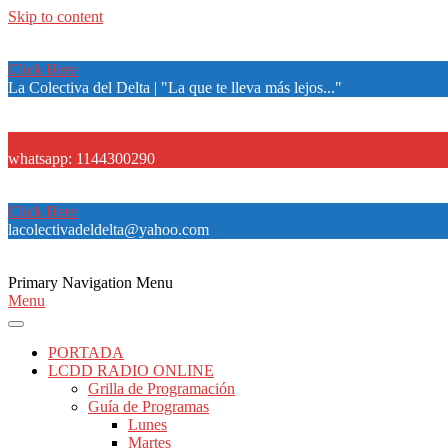
Skip to content
Click Here
La Colectiva del Delta | "La que te lleva más lejos..."
Click Here
whatsapp: 1144300290
Click Here
lacolectivadeldelta@yahoo.com
Primary Navigation Menu
Menu
PORTADA
LCDD RADIO ONLINE
Grilla de Programación
Guía de Programas
Lunes
Martes