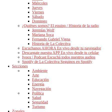
Miércoles
Jueves
Viernes
Sábado
Domingo
¿Quiénes somos?
El equipo / Historia de la radio
Jeremías Wolf
Mariana Soca
Fernando Gabriel Vigna
Historia de La Colectiva
Escuchanos AHORA
En vivo desde tu navegador
Descargate nuestra APP
En vivo desde tu celular
Ivoox | Podcast
Escuchá todos nuestros audios
Spotify de La Colectiva
Seguinos en Spotify
Secciones
Ambiente
Arte
Educación
Energía
Navegación
Política
Salud
Seguridad
Turismo
Zonales