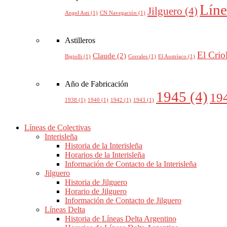
Líne
Jilguero
(4)
Angel Asti
(1)
CN Navegación
(1)
Astilleros
El Crio
Claude
(2)
Bigiolli
(1)
Corrales
(1)
El Austríaco
(1)
Año de Fabricación
1945
(4)
19
1938
(1)
1940
(1)
1942
(1)
1943
(1)
Líneas de Colectivas
Interisleña
Historia de la Interisleña
Horarios de la Interisleña
Información de Contacto de la Interisleña
Jilguero
Historia de Jilguero
Horario de Jilguero
Información de Contacto de Jilguero
Líneas Delta
Historia de Líneas Delta Argentino