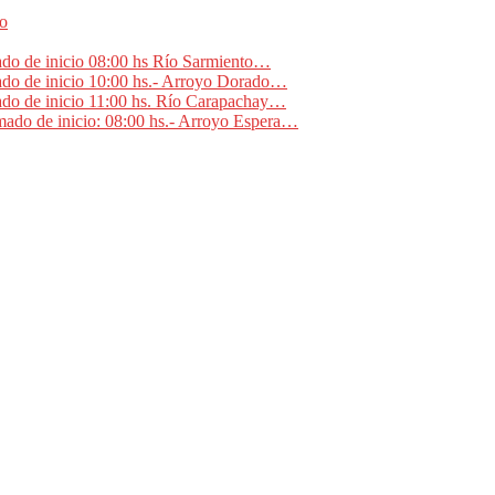
no
ado de inicio 08:00 hs Río Sarmiento…
ado de inicio 10:00 hs.- Arroyo Dorado…
ado de inicio 11:00 hs. Río Carapachay…
mado de inicio: 08:00 hs.- Arroyo Espera…