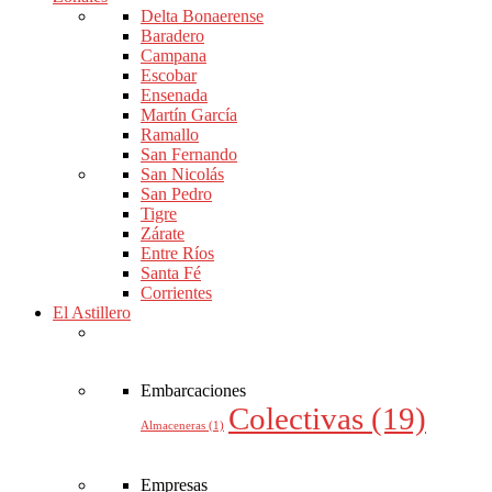
Delta Bonaerense
Baradero
Campana
Escobar
Ensenada
Martín García
Ramallo
San Fernando
San Nicolás
San Pedro
Tigre
Zárate
Entre Ríos
Santa Fé
Corrientes
El Astillero
Embarcaciones
Colectivas
(19)
Almaceneras
(1)
Empresas