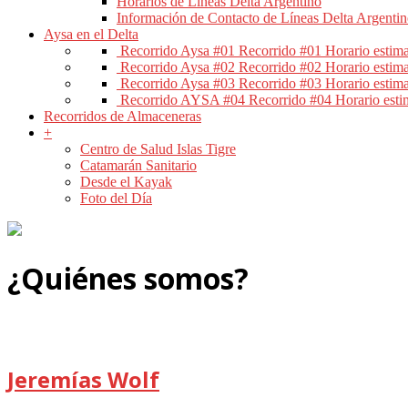
Horarios de Líneas Delta Argentino
Información de Contacto de Líneas Delta Argenti
Aysa en el Delta
Recorrido Aysa #01
Recorrido #01 Horario estim
Recorrido Aysa #02
Recorrido #02 Horario estim
Recorrido Aysa #03
Recorrido #03 Horario estim
Recorrido AYSA #04
Recorrido #04 Horario esti
Recorridos de Almaceneras
+
Centro de Salud Islas Tigre
Catamarán Sanitario
Desde el Kayak
Foto del Día
¿Quiénes somos?
Jeremías Wolf