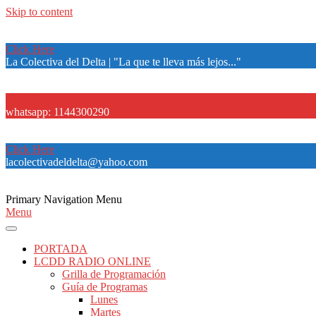
Skip to content
Click Here
La Colectiva del Delta | "La que te lleva más lejos..."
Click Here
whatsapp: 1144300290
Click Here
lacolectivadeldelta@yahoo.com
Primary Navigation Menu
Menu
PORTADA
LCDD RADIO ONLINE
Grilla de Programación
Guía de Programas
Lunes
Martes