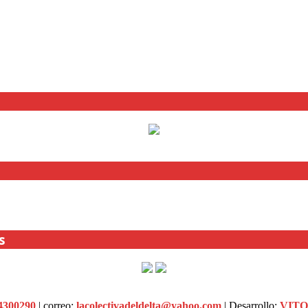
s
4300290
| correo:
lacolectivadeldelta@yahoo.com
| Desarrollo:
VIT