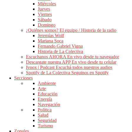
Miércoles
Jueves
Viernes
Sábado
Domingo
¿Quiénes somos?
El equipo / Historia de la radio
Jeremías Wolf
Mariana Soca
Fernando Gabriel Vigna
Historia de La Colectiva
Escuchanos AHORA
En vivo desde tu navegador
Descargate nuestra APP
En vivo desde tu celular
Ivoox | Podcast
Escuchá todos nuestros audios
Spotify de La Colectiva
Seguinos en Spotify
Secciones
Ambiente
Arte
Educación
Energía
Navegación
Política
Salud
Seguridad
Turismo
Zonales