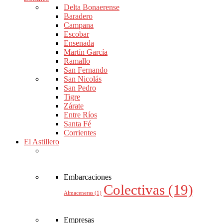
Delta Bonaerense
Baradero
Campana
Escobar
Ensenada
Martín García
Ramallo
San Fernando
San Nicolás
San Pedro
Tigre
Zárate
Entre Ríos
Santa Fé
Corrientes
El Astillero
Embarcaciones
Colectivas
(19)
Almaceneras
(1)
Empresas