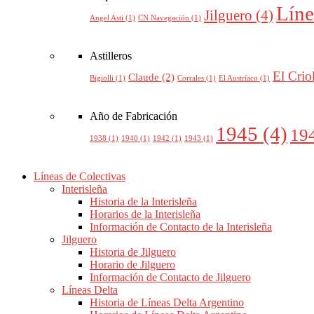
Líne
Jilguero
(4)
Angel Asti
(1)
CN Navegación
(1)
Astilleros
El Crio
Claude
(2)
Bigiolli
(1)
Corrales
(1)
El Austríaco
(1)
Año de Fabricación
1945
(4)
19
1938
(1)
1940
(1)
1942
(1)
1943
(1)
Líneas de Colectivas
Interisleña
Historia de la Interisleña
Horarios de la Interisleña
Información de Contacto de la Interisleña
Jilguero
Historia de Jilguero
Horario de Jilguero
Información de Contacto de Jilguero
Líneas Delta
Historia de Líneas Delta Argentino