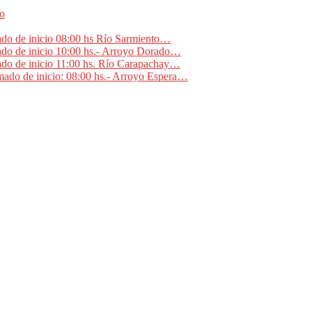
no
ado de inicio 08:00 hs Río Sarmiento…
ado de inicio 10:00 hs.- Arroyo Dorado…
ado de inicio 11:00 hs. Río Carapachay…
mado de inicio: 08:00 hs.- Arroyo Espera…