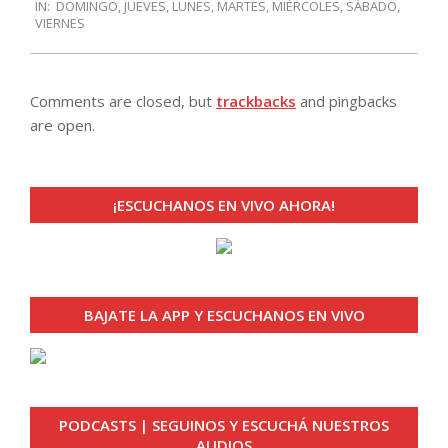
IN:
DOMINGO
,
JUEVES
,
LUNES
,
MARTES
,
MIÉRCOLES
,
SÁBADO
,
11-
VIERNES
16
Comments are closed, but
trackbacks
and pingbacks
are open.
¡ESCUCHANOS EN VIVO AHORA!
BAJATE LA APP Y ESCUCHANOS EN VIVO
PODCASTS | SEGUINOS Y ESCUCHÁ NUESTROS
AUDIOS