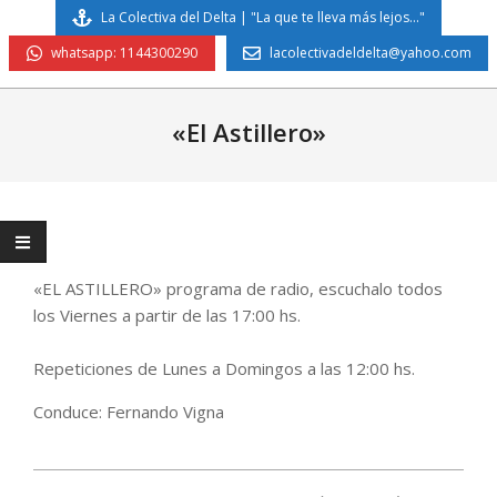
Skip
La Colectiva del Delta | "La que te lleva más lejos..."
to
whatsapp: 1144300290
lacolectivadeldelta@yahoo.com
content
Primary
Navigation
«El Astillero»
Menu
«EL ASTILLERO» programa de radio, escuchalo todos
los Viernes a partir de las 17:00 hs.
Repeticiones de Lunes a Domingos a las 12:00 hs.
Conduce: Fernando Vigna
2020-