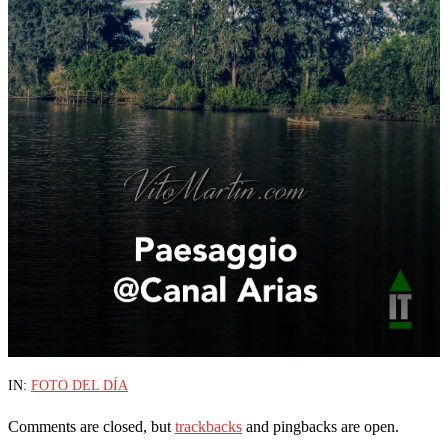
2021-
IN:
FOTO DEL DÍA
10-
Comments are closed, but
trackbacks
and pingbacks are open.
09