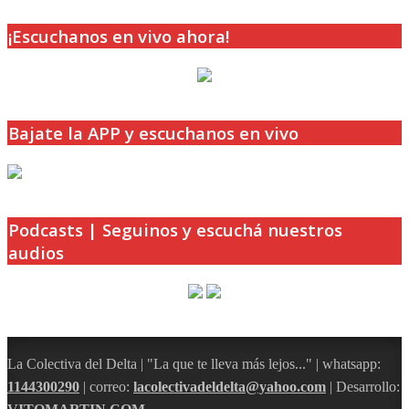
¡Escuchanos en vivo ahora!
Bajate la APP y escuchanos en vivo
Podcasts | Seguinos y escuchá nuestros
audios
La Colectiva del Delta | "La que te lleva más lejos..." | whatsapp:
1144300290
| correo:
lacolectivadeldelta@yahoo.com
| Desarrollo: