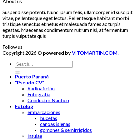
About us
Suspendisse potenti. Nunc ipsum felis, ullamcorper id suscipit
vitae, pellentesque eget lectus. Pellentesque habitant morbi
tristique senectus et netus et malesuada fames ac turpis
egestas. Maecenas condimentum rutrum nisl, at fermentum
turpis vulputate quis
Follow us
Copyright 2026 ©
powered by
VITOMARTIN.COM.
Puerto Paraná
“Pseudo CV”
Radioafición
Fotografía
Conductor Náutico
Fotolog
embarcaciones
bucetas
canoas isleñas
gomones & semirrigidos
insulae