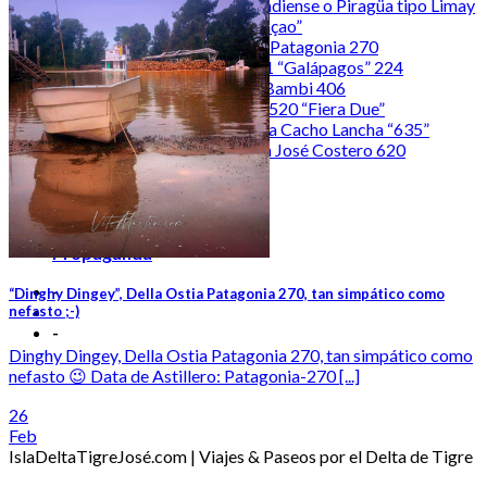
Canoa Canadiense o Piragüa tipo Limay
| “Blue Curaçao”
Della Ostia Patagonia 270
Yamaha 701 “Galápagos” 224
Pagliettini Bambi 406
Perez-Villa 520 “Fiera Due”
Canoa Isleña Cacho Lancha “635”
Tracker San José Costero 620
hominibus
populus
#tobacco
NeoIsleñidad
Propaganda
-
“Dinghy Dingey”, Della Ostia Patagonia 270, tan simpático como
nefasto ;-)
-
Dinghy Dingey, Della Ostia Patagonia 270, tan simpático como
nefasto 😉 Data de Astillero: Patagonia-270 [...]
26
Feb
IslaDeltaTigreJosé.com | Viajes & Paseos por el Delta de Tigre