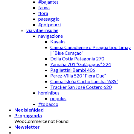
#bajantes
fauna
flora
paesaggio
#potpourri
via vitae insulae
navigazione
Kayaks
Canoa Canadiense o Piragüa tipo Limay
| “Blue Curaçao”
Della Ostia Patagonia 270
Yamaha 701 “Galápagos” 224
Pagliettini Bambi 406
Perez-Villa 520 “Fiera Due”
Canoa Isleña Cacho Lancha “635”
Tracker San José Costero 620
hominibus
populus
#tobacco
NeoIsleñidad
Propaganda
WooCommerce not Found
Newsletter