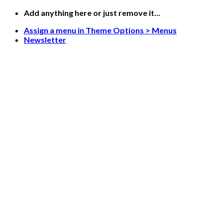
Saltar
Add anything here or just remove it...
al
Assign a menu in Theme Options > Menus
contenido
Newsletter