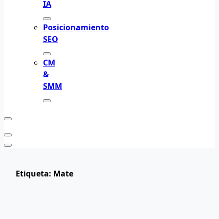
IA
Posicionamiento
SEO
CM
&
SMM
Etiqueta:
Mate