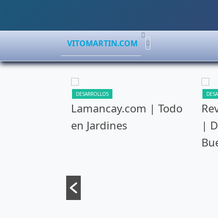
VITOMARTIN.COM
DESARROLLOS
DES
 del Delta |
Lamancay.com | Todo
Rev
ne
en Jardines
| D
Bue