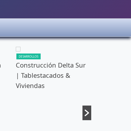
DESARROLLOS
DESARROLLOS
a
Construcción Delta Sur
Bombillas I
| Tablestacados &
Fábrica de 
Viviendas
para Mate