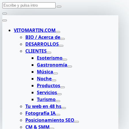
Buscar:
Saltar
al
contenido
VITOMARTIN.COM
BIO / Acerca de
DESARROLLOS
CLIENTES
Esoterismo
Gastronomía
Música
Noche
Productos
Servicios
Turismo
Tu web en 48 hs
Fotografía IA
Posicionamiento SEO
CM & SMM