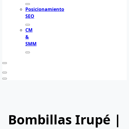
Posicionamiento
SEO
CM
&
SMM
Bombillas Irupé |