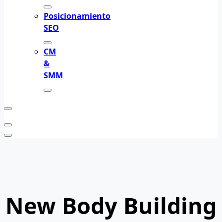
Posicionamiento
SEO
CM
&
SMM
New Body Building