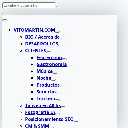
Buscar:
Saltar
al
contenido
VITOMARTIN.COM
BIO / Acerca de
DESARROLLOS
CLIENTES
Esoterismo
Gastronomía
Música
Noche
Productos
Servicios
Turismo
Tu web en 48 hs
Fotografía IA
Posicionamiento SEO
CM & SMM