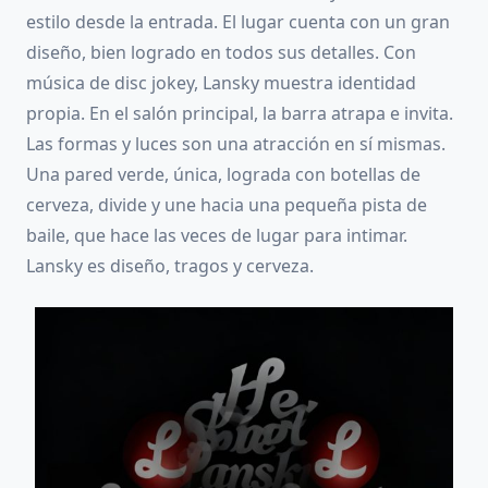
estilo desde la entrada. El lugar cuenta con un gran
diseño, bien logrado en todos sus detalles. Con
música de disc jokey, Lansky muestra identidad
propia. En el salón principal, la barra atrapa e invita.
Las formas y luces son una atracción en sí mismas.
Una pared verde, única, lograda con botellas de
cerveza, divide y une hacia una pequeña pista de
baile, que hace las veces de lugar para intimar.
Lansky es diseño, tragos y cerveza.