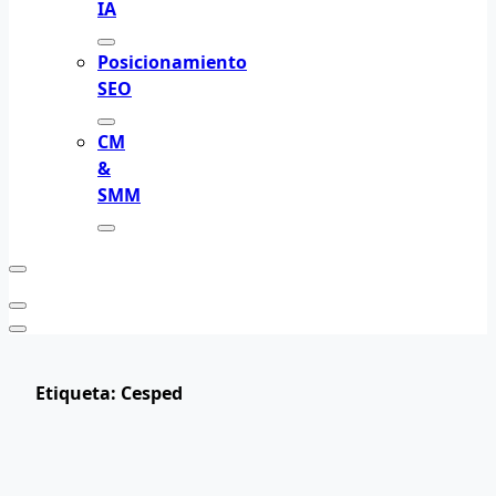
IA
Posicionamiento
SEO
CM
&
SMM
Etiqueta:
Cesped